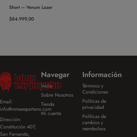
Short – Venum Lazer
Calza Cort
(Negro)
$
84.999,00
$
44.999,0
Navegar
Información
Inicio
Términos y
Condiciones
Sobre Nosotros
Políticas de
Email:
Tienda
privacidad
info@mmaespartano.com
Mi cuenta
Políticas de
Dirección:
cambios y
Constitución 407,
reembolsos
San Fernando,