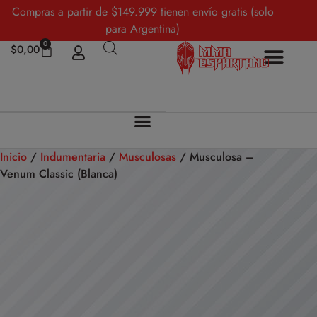
Compras a partir de $149.999 tienen envío gratis (solo
para Argentina)
0
$
0,00
Sobre Nosotros
Mi cuenta
Inicio
/
Indumentaria
/
Musculosas
/ Musculosa –
Venum Classic (Blanca)