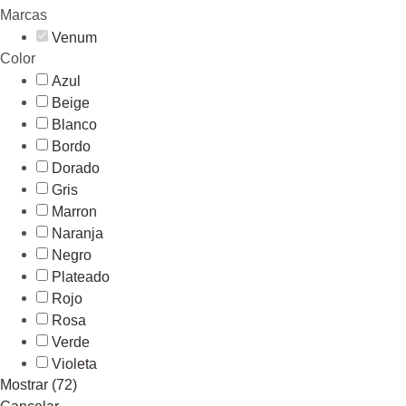
Marcas
Venum
Color
Azul
Beige
Blanco
Bordo
Dorado
Gris
Marron
Naranja
Negro
Plateado
Rojo
Rosa
Verde
Violeta
Mostrar
(
72
)