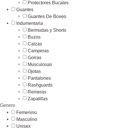
Protectores Bucales
Guantes
Guantes De Boxeo
Indumentaria
Bermudas y Shorts
Buzos
Calzas
Camperas
Gorras
Musculosas
Ojotas
Pantalones
Rashguards
Remeras
Zapatillas
Genero
Femenino
Masculino
Unisex