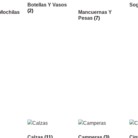
Botellas Y Vasos
Sog
(2)
Mochilas
Mancuernas Y
Pesas
(7)
Calzas
(11)
Camperas
(3)
Cin