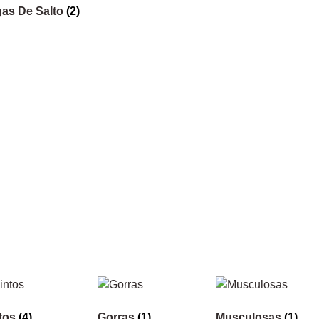
as De Salto
(2)
tos
(4)
Gorras
(1)
Musculosas
(1)