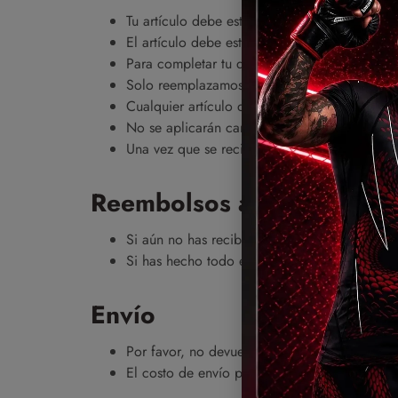
Tu artículo debe estar sin usar y en las mism
El artículo debe estar en el embalaje original
Para completar tu devolución requerimos de l
Solo reemplazamos los artículos si están def
Cualquier artículo que no se encuentre en su
No se aplicarán cambios de cualquier artícu
Una vez que se reciba tu devolución te conta
Reembolsos atrasados o fa
Si aún no has recibido un reembolso, primero
Si has hecho todo esto y aún no has recibid
Envío
Por favor, no devuelvas el producto al fabric
El costo de envío por el cambio lo cubriremo