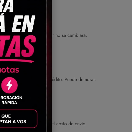
 se debieron a nuestro error no se cambiará.
ompañía de tu tarjeta de crédito. Puede demorar.
n Fernando, Buenos Aires).
eberá responsabilizarse del costo de envío.