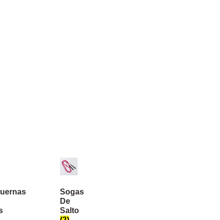
uernas
Sogas
De
s
Salto
(2)