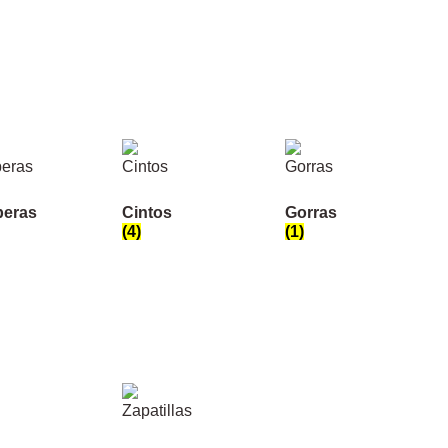
eras
Cintos
Gorras
(4)
(1)