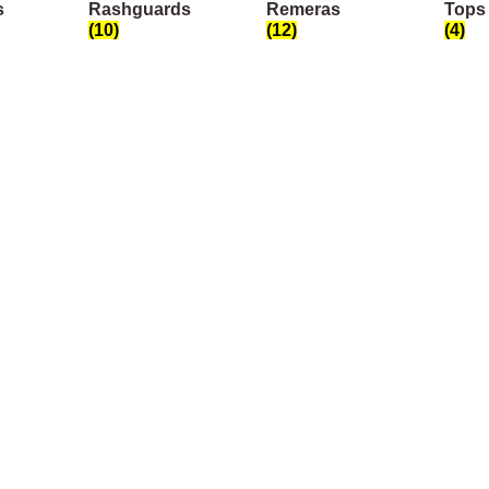
s
Rashguards
Remeras
Tops
(10)
(12)
(4)