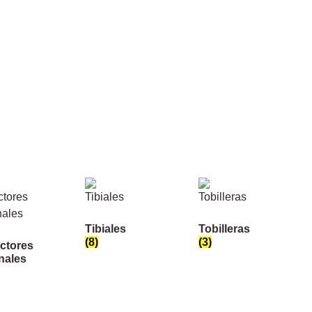
Tibiales
Tobilleras
(8)
(3)
ctores
nales