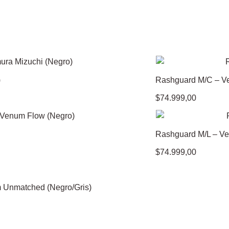
)
Rashguard M/C – Ve
$
74.999,00
Rashguard M/L – Ve
$
74.999,00
 Unmatched (Negro/Gris)