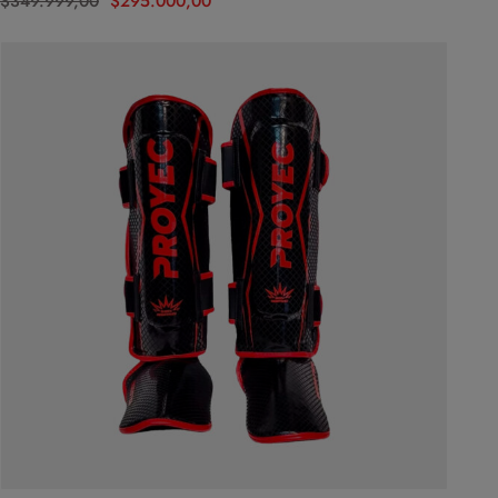
$
349.999,00
$
295.000,00