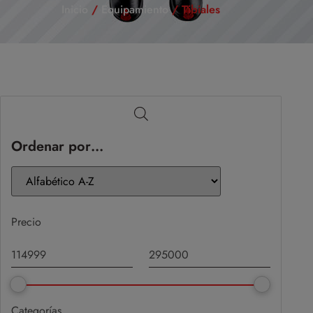
Inicio
/
Equipamiento
/ Tibiales
Ordenar por…
Precio
Categorías