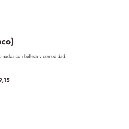
nco)
mbinados con belleza y comodidad.
9,15