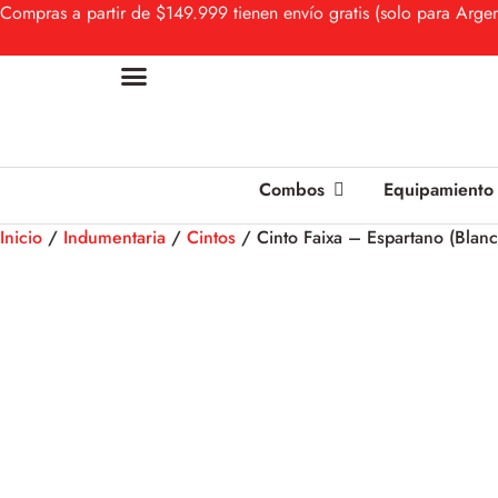
Compras a partir de $149.999 tienen envío gratis (solo para Argen
Combos
Equipamiento
Inicio
/
Indumentaria
/
Cintos
/ Cinto Faixa – Espartano (Blanc