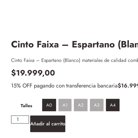
Cinto Faixa – Espartano (Bla
Cinto Faixa – Espartano (Blanco) materiales de calidad co
$
19.999,00
15% OFF pagando con transferencia bancaria
$
16.99
A0
A1
A2
A3
A4
Talles
Añadir al carrito