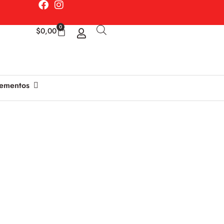
0
$
0,00
ementos