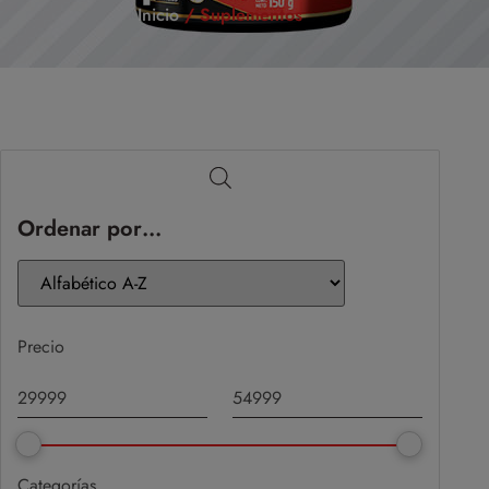
Inicio
/ Suplementos
Ordenar por…
Precio
Categorías