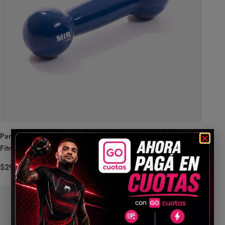
Par De Mancuernas Recubiertas De Goma 1kg C/U – Mir
Fitness (Azul)
$
29.999,00