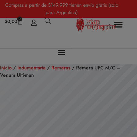
Compras a partir de $149.999 tienen envío gratis (solo
para Argentina)
0
$
0,00
Sobre Nosotros
Mi cuenta
Inicio
/
Indumentaria
/
Remeras
/ Remera UFC M/C –
Venum Ulti-man