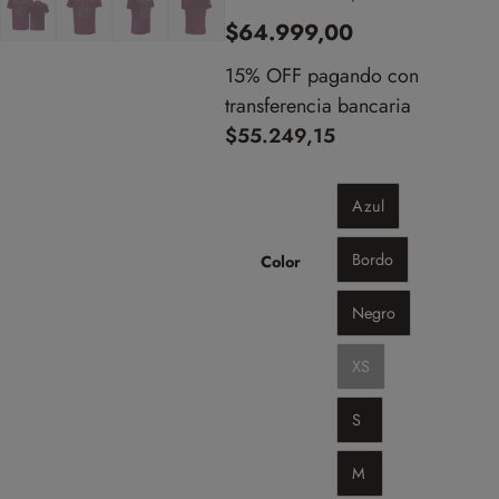
$
64.999,00
15% OFF pagando con
transferencia bancaria
$
55.249,15
Azul
Bordo
Color
Negro
XS
S
M