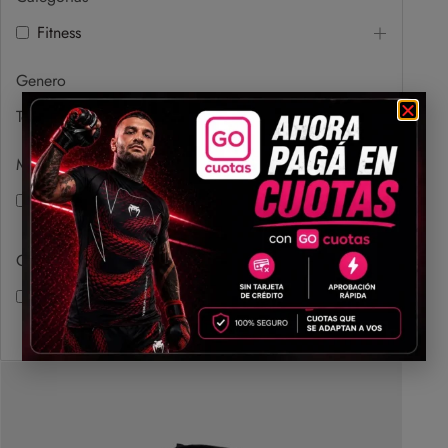
Fitness
Genero
Todavía no hay términos de filtro
Marcas
Kimura
Color
Negro