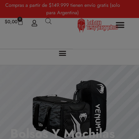
Compras a partir de $149.999 tienen envío gratis (solo
para Argentina)
0
$
0,00
Bolsos Y Mochilas