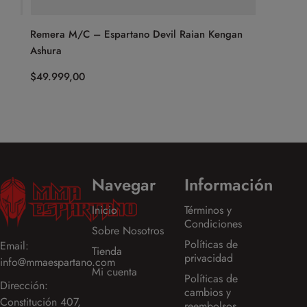
Remera M/C – Espartano Devil Raian Kengan
Calza Cor
Ashura
– Biznet
$
49.999,00
$
39.999,
Navegar
Información
Inicio
Términos y
Condiciones
Sobre Nosotros
Políticas de
Email:
Tienda
privacidad
info@mmaespartano.com
Mi cuenta
Políticas de
Dirección:
cambios y
Constitución 407,
reembolsos