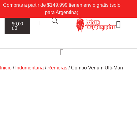
Compras a partir de $149.999 tienen envío gratis (solo
para Argentina)
$
0,00
0
Sobre Nosotros
Mi cuenta
Inicio
/
Indumentaria
/
Remeras
/ Combo Venum Ulti-Man