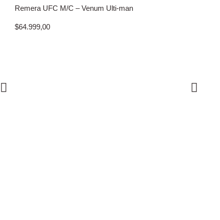
Remera UFC M/C – Venum Ulti-man
$
64.999,00
Cinto Faix
$
19.999,00