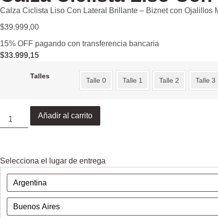
Calza Ciclista Liso Con Lateral Brillante – Biznet con Ojalillos
$
39.999,00
15% OFF pagando con transferencia bancaria
$
33.999,15
Talles
Talle 0
Talle 1
Talle 2
Talle 3
Añadir al carrito
Selecciona el lugar de entrega