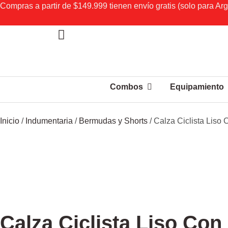
Compras a partir de $149.999 tienen envío gratis (solo para Arg
Combos
Equipamiento
Inicio
/
Indumentaria
/
Bermudas y Shorts
/ Calza Ciclista Liso C
Calza Ciclista Liso Con 