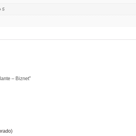
e 5
lante – Biznet”
orado)