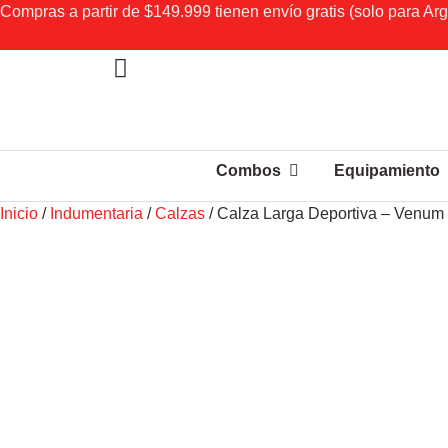
Compras a partir de $149.999 tienen envío gratis (solo para Arg
Combos
Equipamiento
Inicio
/
Indumentaria
/
Calzas
/ Calza Larga Deportiva – Venum 