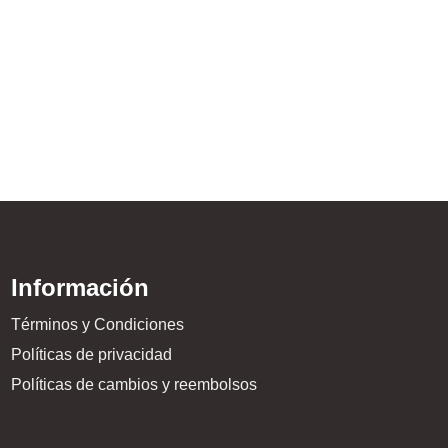
Cinto Faixa – Espartan
$
19.999,00
Información
Términos y Condiciones
Políticas de privacidad
Políticas de cambios y reembolsos