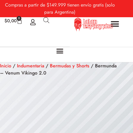
Compras a partir de $149.999 tienen envío gratis (solo
para Argentina)
0
$
0,00
Sobre Nosotros
Mi cuenta
Inicio
/
Indumentaria
/
Bermudas y Shorts
/ Bermunda
– Venum Vikingo 2.0