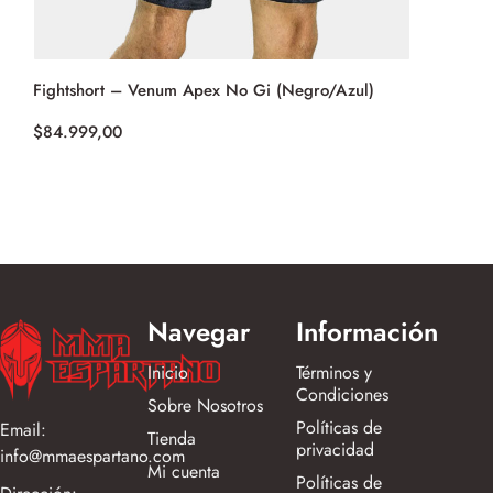
Fightshort – Venum Apex No Gi (Negro/Azul)
Short UFC 
(Negro/Bla
$
84.999,00
$
84.999,0
Navegar
Información
Inicio
Términos y
Condiciones
Sobre Nosotros
Políticas de
Email:
Tienda
privacidad
info@mmaespartano.com
Mi cuenta
Políticas de