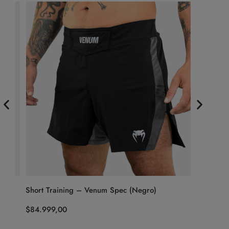
Short Training – Venum Spec (Negro)
Bermuda 
$
84.999,00
$
74.999,