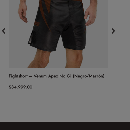
Fightshort – Venum Apex No Gi (Negro/Marrón)
Bermuda Fi
$
84.999,00
$
74.999,0