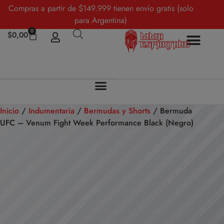
Compras a partir de $149.999 tienen envío gratis (solo
para Argentina)
0
$
0,00
Sobre Nosotros
Mi cuenta
Inicio
/
Indumentaria
/
Bermudas y Shorts
/ Bermuda
UFC – Venum Fight Week Performance Black (Negro)