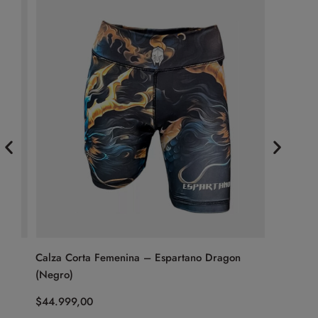
Calza Corta Femenina – Espartano Dragon
Ojotas –
(Negro)
$
59.999,
$
44.999,00