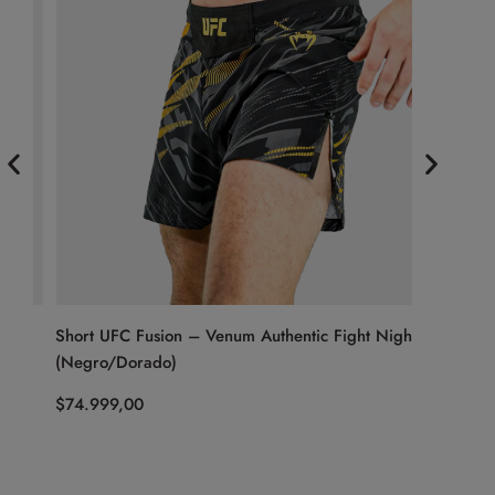
)
Short UFC Fusion – Venum Authentic Fight Night
Short Mu
(Negro/Dorado)
$
84.999,
$
74.999,00