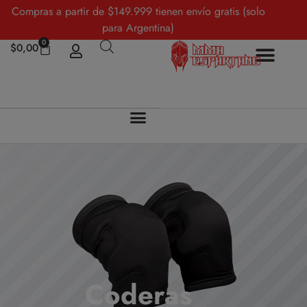
Compras a partir de $149.999 tienen envío gratis (solo
para Argentina)
0
$
0,00
Coderas