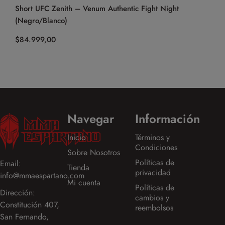
Short UFC Zenith – Venum Authentic Fight Night
Bermuda Fi
(Negro/Blanco)
$
74.999,0
$
84.999,00
Navegar
Información
Inicio
Términos y
Condiciones
Sobre Nosotros
Políticas de
Email:
Tienda
privacidad
info@mmaespartano.com
Mi cuenta
Políticas de
Dirección:
cambios y
Constitución 407,
reembolsos
San Fernando,