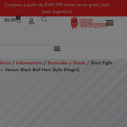
Compras a partir de $149.999 tienen envío gratis (solo
para Argentina)
0
$
0,00
Sobre Nosotros
Mi cuenta
Inicio
/
Indumentaria
/
Bermudas y Shorts
/ Short Fight
– Venum Black Belt New Style (Negro)