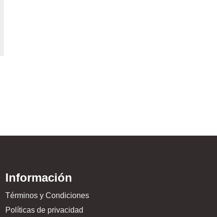
Ojotas – Venum Slide 
$
59.999,00
Información
Términos y Condiciones
Políticas de privacidad