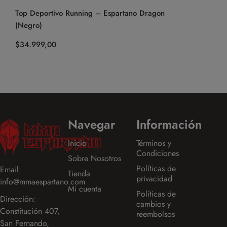
Top Deportivo Running – Espartano Dragon
Calza Cort
(Negro)
(Negro)
$
34.999,00
$
44.999,0
Navegar
Información
Inicio
Términos y
Condiciones
Sobre Nosotros
Políticas de
Email:
Tienda
privacidad
info@mmaespartano.com
Mi cuenta
Políticas de
Dirección:
cambios y
Constitución 407,
reembolsos
San Fernando,