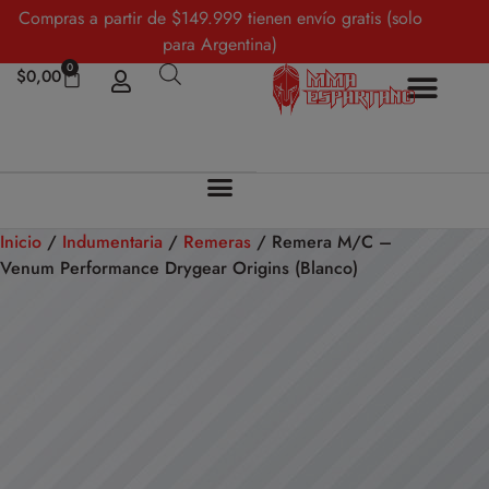
Compras a partir de $149.999 tienen envío gratis (solo
para Argentina)
0
$
0,00
Sobre Nosotros
Mi cuenta
Inicio
/
Indumentaria
/
Remeras
/ Remera M/C –
Venum Performance Drygear Origins (Blanco)