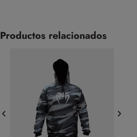
Productos relacionados
Cinto Fai
$
19.999,