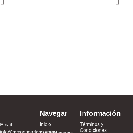
Ojotas – V
$
59.999,00
Navegar
Información
Inicio
Términos y
Email:
Condiciones
info@mmaespartano.com