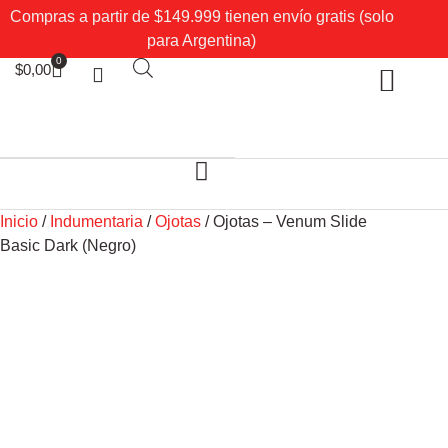
Compras a partir de $149.999 tienen envío gratis (solo
para Argentina)
0
$
0,00
Sobre Nosotros
Mi cuenta
Inicio
/
Indumentaria
/
Ojotas
/ Ojotas – Venum Slide
Basic Dark (Negro)