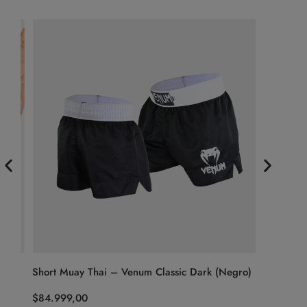
t
Short Muay Thai – Venum Classic Dark (Negro)
Pantalón
(Negro/Pl
$
84.999,00