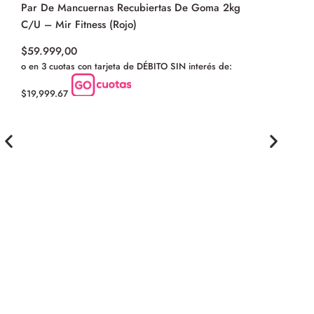
Par De Mancuernas Recubiertas De Goma 2kg
C/U – Mir Fitness (Rojo)
$
59.999,00
o en 3 cuotas con tarjeta de DÉBITO SIN interés de:
$19,999.67
Soga De Sa
(Negro)
$
12.999,0
o en 3 cuota