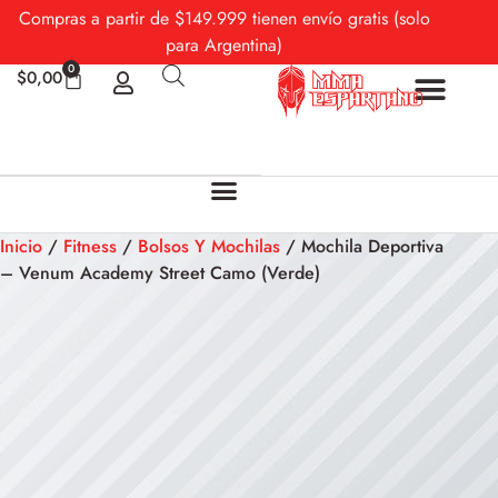
Compras a partir de $149.999 tienen envío gratis (solo
para Argentina)
0
$
0,00
Sobre Nosotros
Mi cuenta
Inicio
/
Fitness
/
Bolsos Y Mochilas
/ Mochila Deportiva
– Venum Academy Street Camo (Verde)