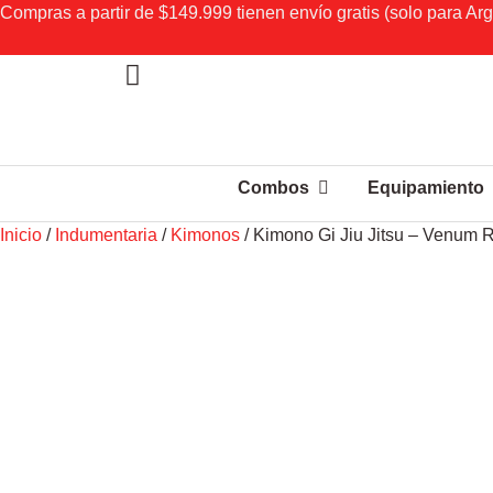
Compras a partir de $149.999 tienen envío gratis (solo para Arg
Combos
Equipamiento
Inicio
/
Indumentaria
/
Kimonos
/ Kimono Gi Jiu Jitsu – Venum R