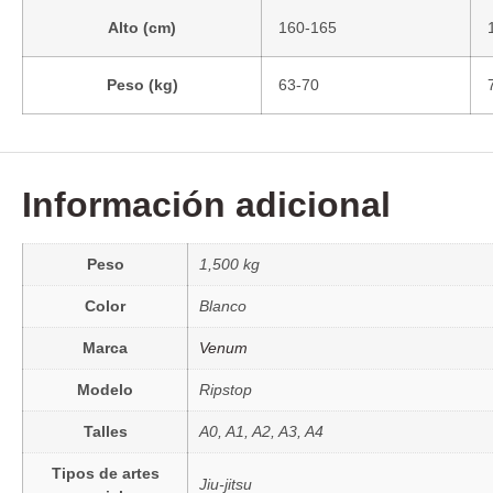
Alto (cm)
160-165
Peso (kg)
63-70
Información adicional
Peso
1,500 kg
Color
Blanco
Marca
Venum
Modelo
Ripstop
Talles
A0, A1, A2, A3, A4
Tipos de artes
Jiu-jitsu