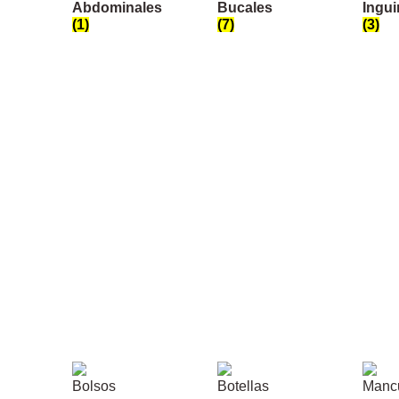
Abdominales
Bucales
Ingui
(1)
(7)
(3)