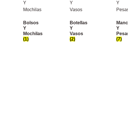
Bolsos
Botellas
Manc
Y
Y
Y
Mochilas
Vasos
Pesa
(1)
(2)
(7)