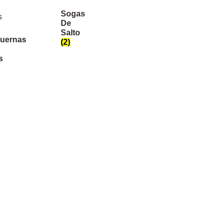
Sogas
De
Salto
uernas
(2)
s