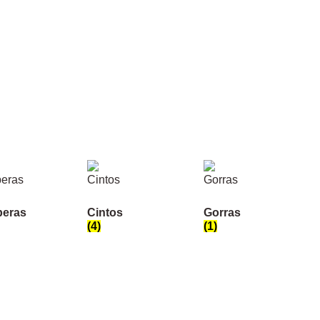
eras
Cintos
Gorras
(4)
(1)