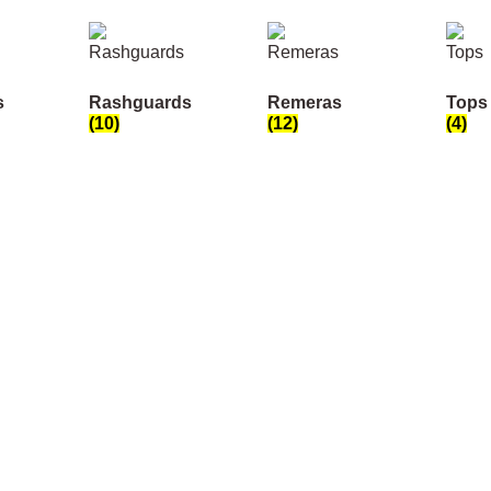
s
Rashguards
Remeras
Tops
(10)
(12)
(4)