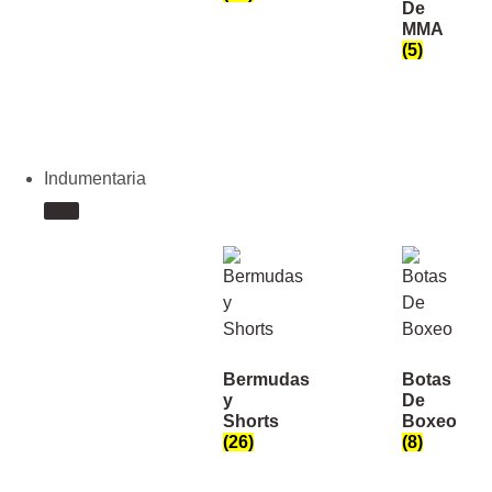
De
MMA
(5)
Indumentaria
Bermudas
Botas
y
De
Shorts
Boxeo
(26)
(8)