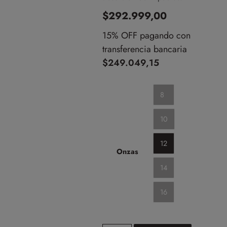
$
292.999,00
15% OFF pagando con
transferencia bancaria
$
249.049,15
8
10
12
Onzas
14
16