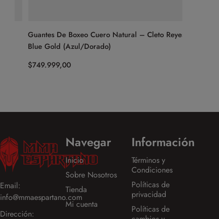
)
Guantes De Boxeo Cuero Natural – Cleto Reyes
Guantes 
Blue Gold (Azul/Dorado)
(Blanco/
$
749.999,00
$
229.999
Navegar
Información
Inicio
Términos y
Condiciones
Sobre Nosotros
Políticas de
Email:
Tienda
privacidad
info@mmaespartano.com
Mi cuenta
Políticas de
Dirección:
cambios y