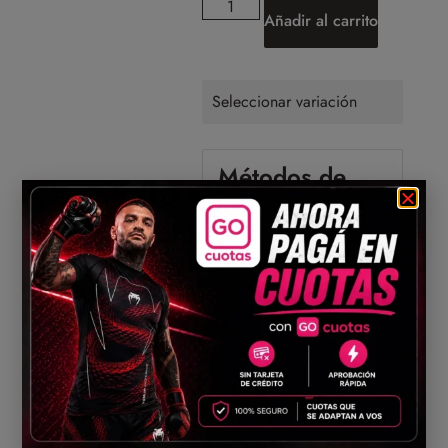
Añadir al carrito
Seleccionar variación
Métodos de
pago
Pago seguro
Envíos a todo el
país
Compartir