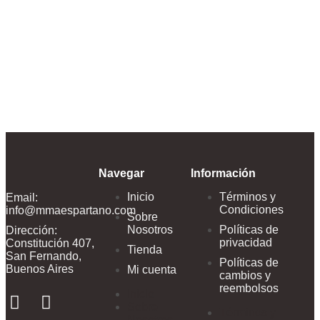
Guantes De 
$
389.999,00
Navegar
Información
Inicio
Términos y
Email:
Condiciones
info@mmaespartano.com
Sobre
Nosotros
Políticas de
Dirección:
privacidad
Constitución 407,
Tienda
San Fernando,
Políticas de
Buenos Aires
Mi cuenta
cambios y
reembolsos
Inicio
Sobre
Términos y
Nosotros