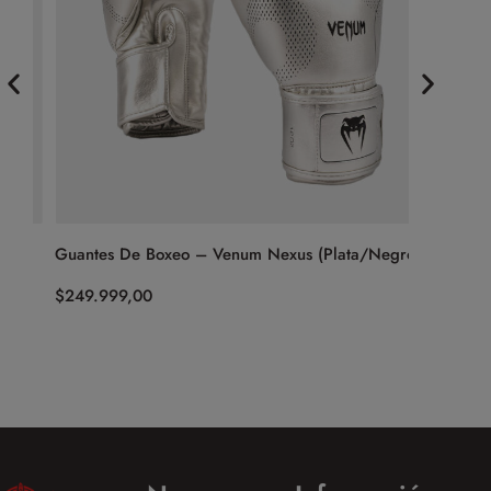
Guantes De Boxeo – Venum Nexus (Plata/Negro)
Guantes 
Alta Prec
$
249.999,00
$
749.999