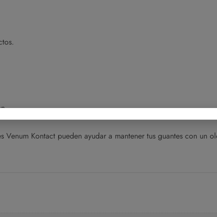
ctos.
ón.
es Venum Kontact pueden ayudar a mantener tus guantes con un olo