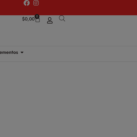
0
$
0,00
ementos