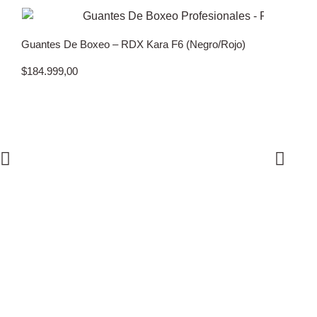
Guantes De Boxeo – RDX Kara F6 (Negro/Rojo)
$
184.999,00
Guantes De
(Blanco/Do
$
229.999,0