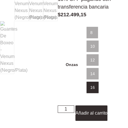
transferencia bancaria
$
212.499,15
8
10
12
Onzas
14
16
Añadir al carrito