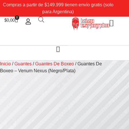
Compras a partir de $149.999 tienen envío gratis (solo
para Argentina)
0
$
0,00
Sobre Nosotros
Mi cuenta
Inicio
/
Guantes
/
Guantes De Boxeo
/ Guantes De
Boxeo – Venum Nexus (Negro/Plata)