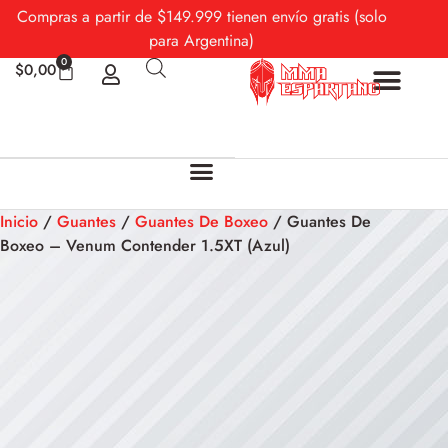
Compras a partir de $149.999 tienen envío gratis (solo
para Argentina)
0
$
0,00
Sobre Nosotros
Mi cuenta
Inicio
/
Guantes
/
Guantes De Boxeo
/ Guantes De
Boxeo – Venum Contender 1.5XT (Azul)