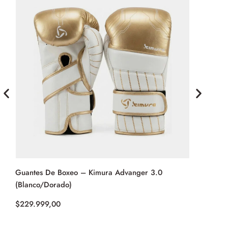
Guantes De Boxeo – Kimura Advanger 3.0
Guantes De
(Blanco/Dorado)
$
292.999,
$
229.999,00