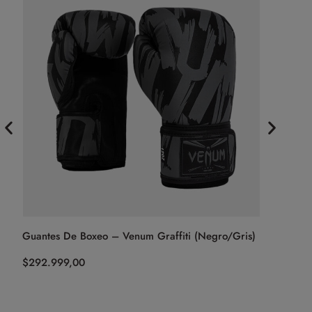
nce
Guantes De Boxeo – Venum Graffiti (Negro/Gris)
Guantes 
$
292.999,00
$
499.999