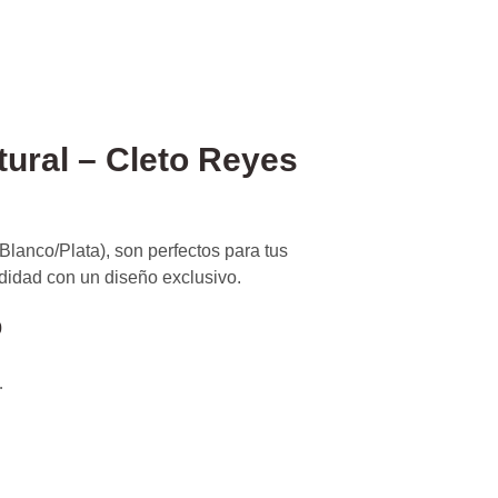
ural – Cleto Reyes
anco/Plata), son perfectos para tus
idad con un diseño exclusivo.
0
.