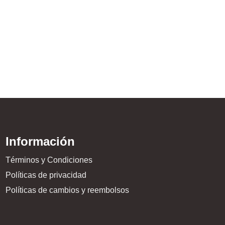
Guantes De Boxeo – Ve
$
499.999,00
Información
Términos y Condiciones
Políticas de privacidad
Políticas de cambios y reembolsos