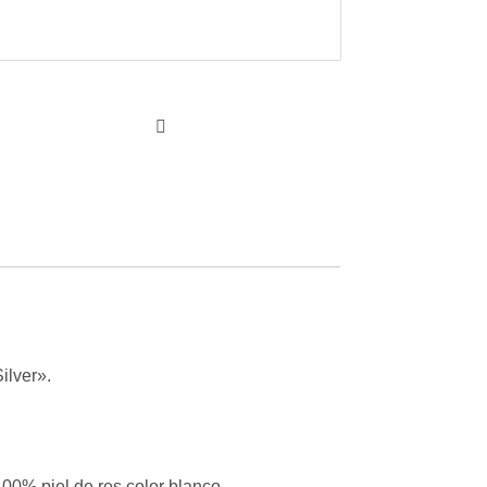
ilver».
100% piel de res color blanco.