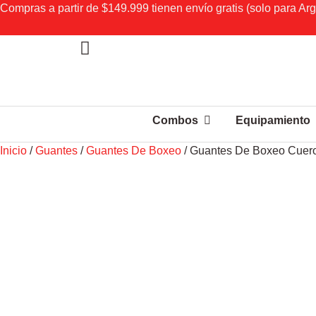
Compras a partir de $149.999 tienen envío gratis (solo para Arg
Combos
Equipamiento
Inicio
/
Guantes
/
Guantes De Boxeo
/ Guantes De Boxeo Cuero 