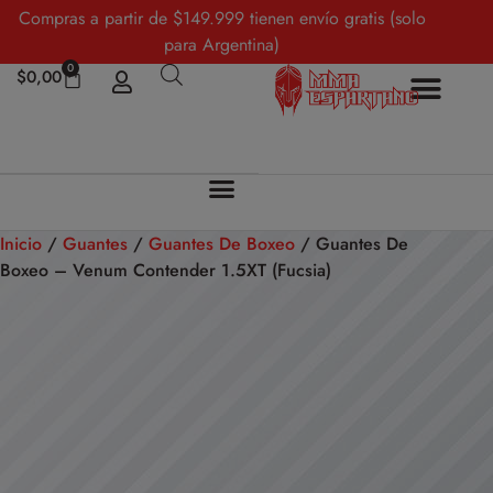
Compras a partir de $149.999 tienen envío gratis (solo
para Argentina)
0
$
0,00
Sobre Nosotros
Mi cuenta
Inicio
/
Guantes
/
Guantes De Boxeo
/ Guantes De
Boxeo – Venum Contender 1.5XT (Fucsia)