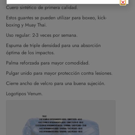
Cuero sintético de primera calidad.
Estos guantes se pueden utilizar para boxeo, kick-
boxing y Muay Thai.
Uso regular: 2-3 veces por semana.
Espuma de triple densidad para una absorción
óptima de los impactos.
Palma reforzada para mayor comodidad.
Pulgar unido para mayor protección contra lesiones.
Cierre ancho de velcro para una buena sujeción.
Logotipos Venum.