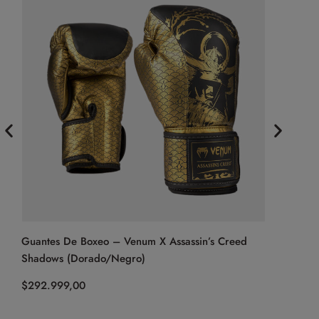
Guantes De Boxeo – Venum X Assassin’s Creed
Guantes D
Shadows (Dorado/Negro)
$
249.999,
$
292.999,00