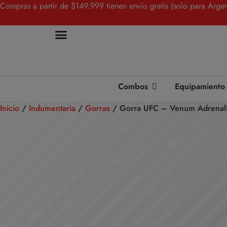
Compras a partir de $149.999 tienen envío gratis (solo para Argen
Combos
Equipamiento
Inicio
/
Indumentaria
/
Gorras
/ Gorra UFC – Venum Adrenali