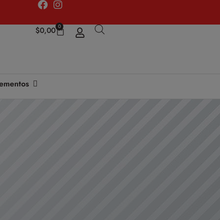
0
$
0,00
ementos