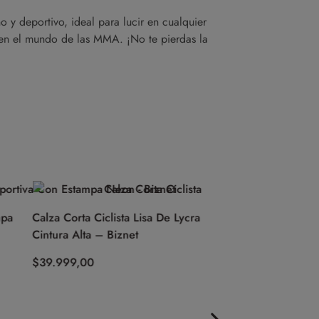
 y deportivo, ideal para lucir en cualquier
 en el mundo de las MMA. ¡No te pierdas la
Calza Corta Ciclista Lisa De Lycra Con
Short – Espartano Mu
Cintura Alta – Biznet
Boxing (Gris)
$
39.999,00
$
59.999,00