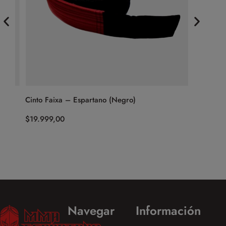
Cinto Faixa – Espartano (Negro)
Calza De
Claro)
$
19.999,00
$
54.999,
Navegar
Información