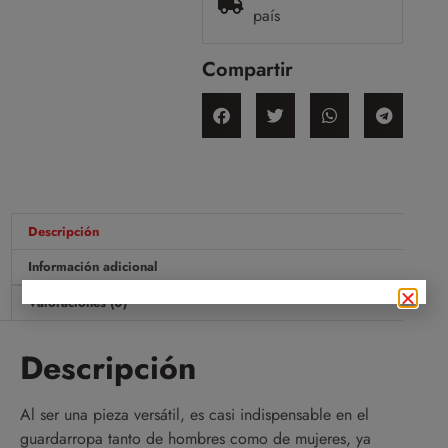
país
Compartir
Descripción
Información adicional
Valoraciones (0)
Descripción
Al ser una pieza versátil, es casi indispensable en el
guardarropa tanto de hombres como de mujeres, ya