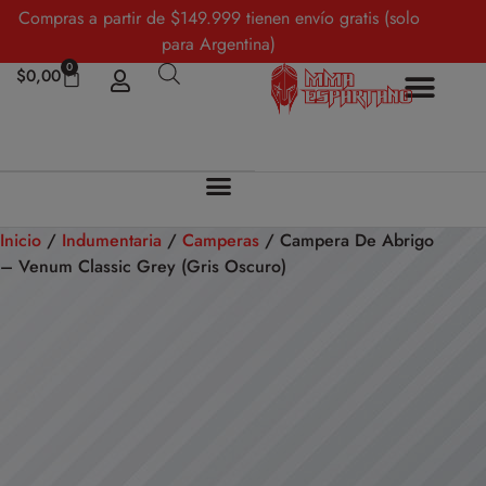
Compras a partir de $149.999 tienen envío gratis (solo
para Argentina)
0
$
0,00
Sobre Nosotros
Mi cuenta
Inicio
/
Indumentaria
/
Camperas
/ Campera De Abrigo
– Venum Classic Grey (Gris Oscuro)