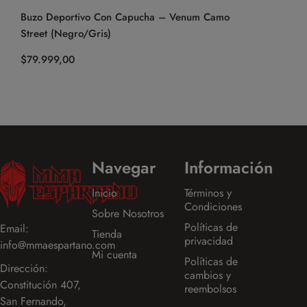
Buzo Deportivo Con Capucha – Venum Camo
Cinto Faix
Street (Negro/Gris)
$
19.999,0
$
79.999,00
Navegar
Información
Inicio
Términos y
Condiciones
Sobre Nosotros
Políticas de
Email:
Tienda
privacidad
info@mmaespartano.com
Mi cuenta
Políticas de
Dirección:
cambios y
Constitución 407,
reembolsos
San Fernando,