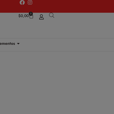
0
$
0,00
ementos