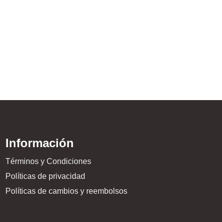
Fightshort – Venum Fig
$
84.999,00
Información
Términos y Condiciones
Políticas de privacidad
Políticas de cambios y reembolsos