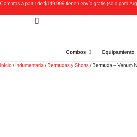
Compras a partir de $149.999 tienen envío gratis (solo para Arg
Combos
Equipamiento
Inicio
/
Indumentaria
/
Bermudas y Shorts
/ Bermuda – Venum No