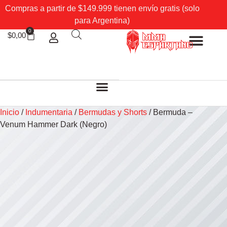
Compras a partir de $149.999 tienen envío gratis (solo
para Argentina)
0
$
0,00
Sobre Nosotros
Mi cuenta
Inicio
/
Indumentaria
/
Bermudas y Shorts
/ Bermuda –
Venum Hammer Dark (Negro)