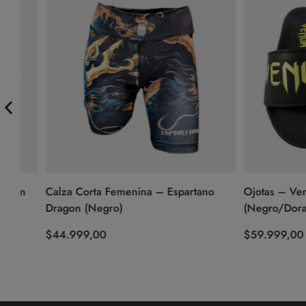
n
Calza Corta Femenina – Espartano
Ojotas – Venum S
Dragon (Negro)
(Negro/Dorado)
$
44.999,00
$
59.999,00