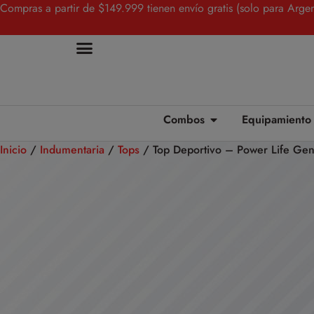
Compras a partir de $149.999 tienen envío gratis (solo para Argen
Combos
Equipamiento
Inicio
/
Indumentaria
/
Tops
/ Top Deportivo – Power Life Geno