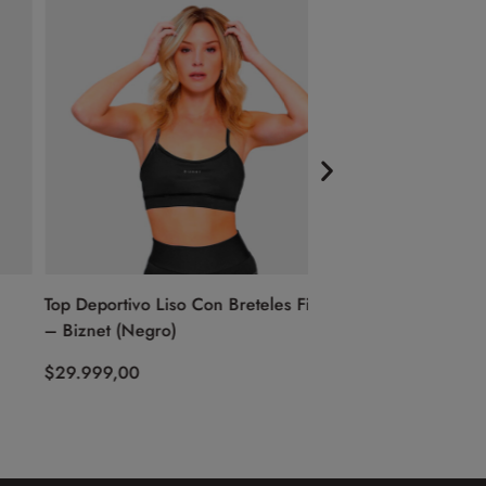
Top Deportivo Liso Con Breteles Finos
Remera M/C Deporti
– Biznet (Negro)
Neon – Biznet
$
29.999,00
$
49.999,00