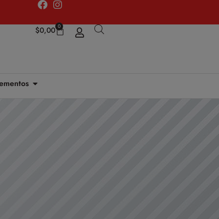
0
$
0,00
ementos