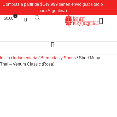
Compras a partir de $149.999 tienen envío gratis (solo
para Argentina)
0
$
0,00
Sobre Nosotros
Mi cuenta
Inicio
/
Indumentaria
/
Bermudas y Shorts
/ Short Muay
Thai – Venum Classic (Rosa)