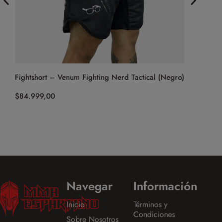
Fightshort – Venum Fighting Nerd Tactical (Negro)
Short UFC 
(Negro/Do
$
84.999,00
$
74.999,0
Navegar
Información
Inicio
Términos y
Condiciones
Sobre Nosotros