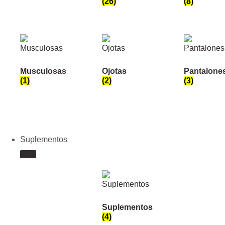
(26)
(8)
Musculosas
Ojotas
Pantalone
(1)
(2)
(3)
Suplementos
Suplementos
(4)