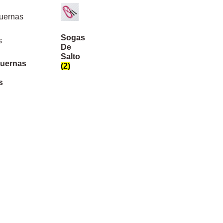
Sogas
De
Salto
uernas
(2)
s