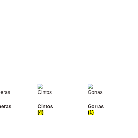
eras
Cintos
Gorras
(4)
(1)