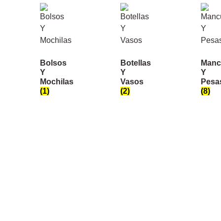
Bolsos
Botellas
Manc
Y
Y
Y
Mochilas
Vasos
Pesa
(1)
(2)
(8)