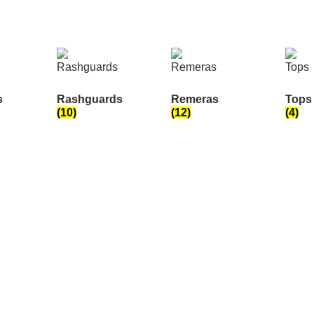
s
Rashguards
Remeras
Tops
(10)
(12)
(4)