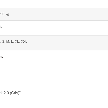
200 kg
is
, S, M, L, XL, XXL
enum
 2.0 (Gris)”