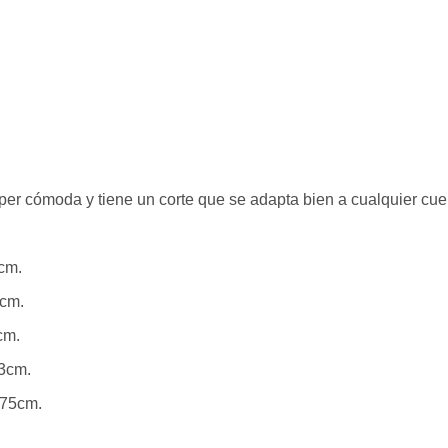
er cómoda y tiene un corte que se adapta bien a cualquier cue
cm.
0cm.
cm.
73cm.
 75cm.