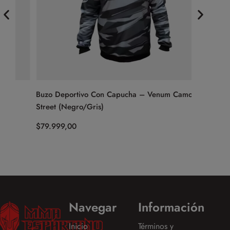
Buzo Deportivo Con Capucha – Venum Camo
Cinto Fai
Street (Negro/Gris)
$
19.999,
$
79.999,00
Navegar
Información
Inicio
Términos y